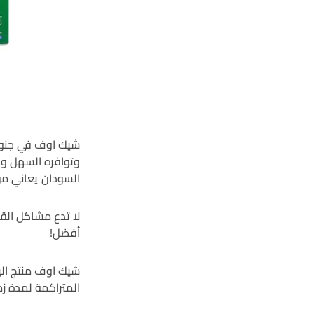
شيك اوف في جنوب
وتوافره السهل وف
السودان يعاني م
لا تدع مشاكل الق
أفضل!
شيك اوف منتج الي
المتراكمة لمدة زم