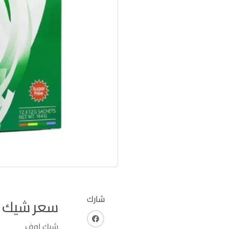
شارك
سعر شيك ا
فايس بوك
شيك اوف