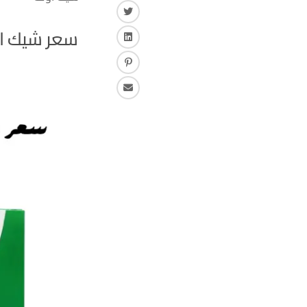
تويتر
سعر شيك ا
لينكـد ان
بنترست
البريد الإلكتروني