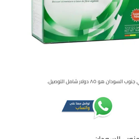
دان هو ٨٥ دولار شامل التوصيل.