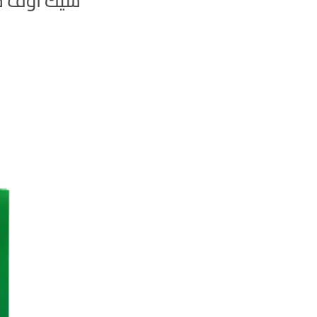
شيك اوف ج