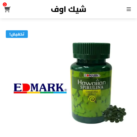
0
شيك اوف
القائمة
تخفيض!