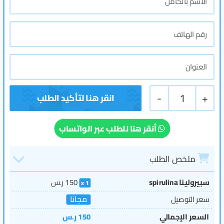
-
1
+
أنقر هنا للطلب عبر الواتساب
ملخص الطلب
سبيرولينا spirulina
150
ر.س
1
مجانا
سعر التوصيل
السعر الإجمالي
150
ر.س