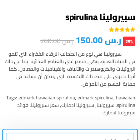
سبيرولينا spirulina
ر.س
150.00
تم التقييم بـ
ر.س
200.00
من 5
5.00
25%
بناءً على
تقييم عميل
سبيرولينا هي نوع من الطحالب الزرقاء الخضراء التي تنمو
واحد
في المياه العذبة. وهي مصدر غني بالعناصر الغذائية، بما في ذلك
البروتينات والكربوهيدرات والألياف والفيتامينات والمعادن. كما
أنها تحتوي على مضادات الأكسدة التي يمكن أن تساعد في
حماية الجسم من الأمراض.
Tags:
edmark hawaiian spirulina
,
edmark spirulina
,
hawaiian
spirulina
,
سبيرولينا
,
سبيرولينا ادمارك
,
سعر سبيرولينا
,
فوائد
سبيرولينا ادمارك