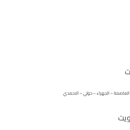
ت
العاصمة – الجهراء – حولي – الاحمدي
ويت