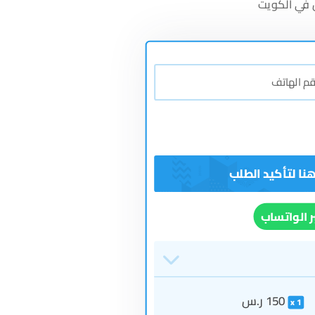
في الكويت
ر الواتساب
150
ر.س
1