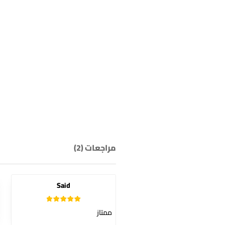
مراجعات (2)
Said
5
تم التقييم
ممتاز
من 5