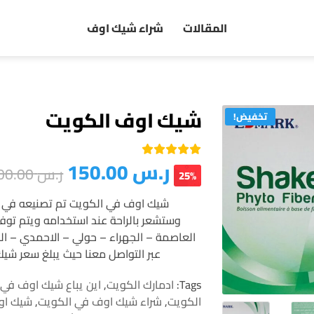
المقالات
شراء شيك اوف
شيك اوف الكويت
تخفيض!
ر.س
150.00
2
تم التقييم بـ
ر.س
200.00
من 5
5.00
25%
بناءً على
من
تقييم
شيك اوف في الكويت تم تصنيعه في ما
العملاء
وستشعر بالراحة عند استخدامه ويتم توف
العاصمة – الجهراء – حولي – الاحمدي – الفر
عبر التواصل معنا حيث يبلغ سعر شيك او في 
Tags:
ادمارك الكويت
,
اين يباع شيك اوف في 
الكويت
,
شراء شيك اوف في الكويت
,
شيك او