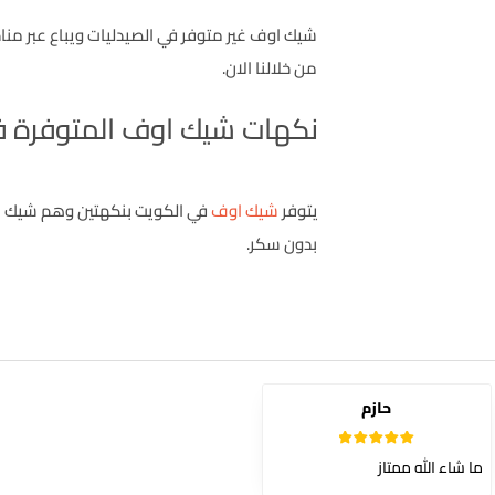
شيك اوف غير متوفر في الصيدليات ويباع عبر منا
من خلالنا الان.
نكهات شيك اوف المتوفرة ف
يتوفر
شيك اوف
في الكويت بنكهتين وهم شيك او
بدون سكر.
حازم
5
تم التقييم
ما شاء الله ممتاز
من 5