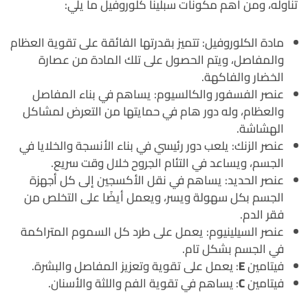
تناوله، ومن أهم مكونات سبلينا كلوروفيل ما يلي:
مادة الكلوروفيل: تتميز بقدرتها الفائقة على تقوية العظام
والمفاصل، ويتم الحصول على تلك المادة من عصارة
الخضار والفاكهة.
عنصر الفسفور والكالسيوم: يساهم في بناء المفاصل
والعظام، وله دور هام في حمايتها من التعرض لمشاكل
الهشاشة.
عنصر الزنك: يلعب دور رئيسي في بناء الأنسجة والخلايا في
الجسم، ويساعد في التئام الجروح خلال وقت سريع.
عنصر الحديد: يساهم في نقل الأكسجين إلى كل أجهزة
الجسم بكل سهولة ويسر، ويعمل أيضًا على التخلص من
فقر الدم.
عنصر السيلينيوم: يعمل على طرد كل السموم المتراكمة
في الجسم بشكل تام.
فيتامين
E
: يعمل على تقوية وتعزيز المفاصل والبشرة.
فيتامين
C
: يساهم في تقوية الفم واللثة والأسنان.