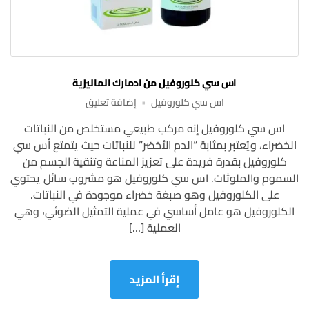
اس سي كلوروفيل من ادمارك الماليزية
على
اس سي كلوروفيل
إضافة تعليق
اس
اس سي كلوروفيل إنه مركب طبيعي مستخلص من النباتات
سي
الخضراء، ويُعتبر بمثابة “الدم الأخضر” للنباتات حيث يتمتع أس سي
كلوروفيل
من
كلوروفيل بقدرة فريدة على تعزيز المناعة وتنقية الجسم من
ادمارك
السموم والملوثات. اس سي كلوروفيل هو مشروب سائل يحتوي
الماليزية
على الكلوروفيل وهو صبغة خضراء موجودة في النباتات.
الكلوروفيل هو عامل أساسي في عملية التمثيل الضوئي، وهي
العملية […]
إقرأ المزيد