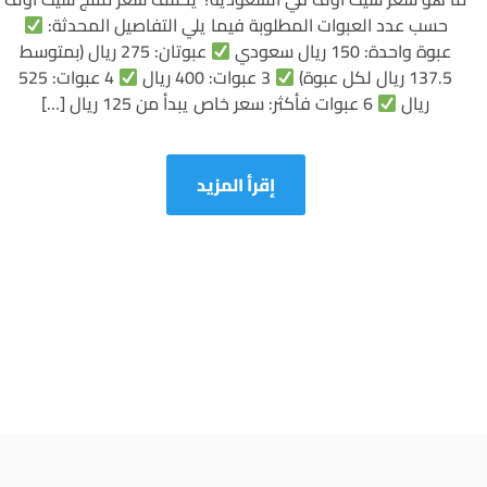
شيك
حسب عدد العبوات المطلوبة فيما يلي التفاصيل المحدثة:
اوف
عبوة واحدة: 150 ريال سعودي
عبوتان: 275 ريال (بمتوسط
في
137.5 ريال لكل عبوة)
3 عبوات: 400 ريال
4 عبوات: 525
السعودية
ريال
6 عبوات فأكثر: سعر خاص يبدأ من 125 ريال […]
2026
|
العروض
إقرأ المزيد
وطريقة
الطلب
من
إدمارك
الأصلية