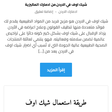
شيك اوف في الاردن من ادمارك الماليزية
على
ادمارك الاردن
إضافة تعليق
شيك
شيك اوف في الاردن هو مزيج فريد من المواد الطبيعية يقدم لك
اوف
فوائد متعددة منها تنظيف القولون وعلاج اعراضه في الأردن
في
الاردن
يزداد الإقبال على شيك اوف بشكل كبير كونه حائزا على تراخيص
من
عالمية تضمن سلامته وفعاليته. فهو ينتمي لعائلة المنتجات
ادمارك
الصحية الطبيعية عالية الجودة التي لا تُسبب أي اضرار. شيك اوف
الماليزية
في الاردن يعد من […]
إقرأ المزيد